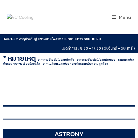
Menu
340/1-2 ถ.สาธุประดิษฐ์ แขวงบางโพงพาง เขตยานนาวา กทม. 10120
เปิดทำการ : 8.30 - 17.30 ( วันจันทร์ - วันเสาร์ )
* หมายเหตุ
ราคาทางข้างต้นไม่รวมติดตั้ง - ราคาทางข้างต้นไม่รวมค่าขนส่ง - ราคาทางข้าง
ต้นรวม VAT 7% เรียบร้อยแล้ว - ราคาเปลี่ยนแปลงบ่อยกรุณาโทรถามเพื่อความถูกต้อง
ASTRONY