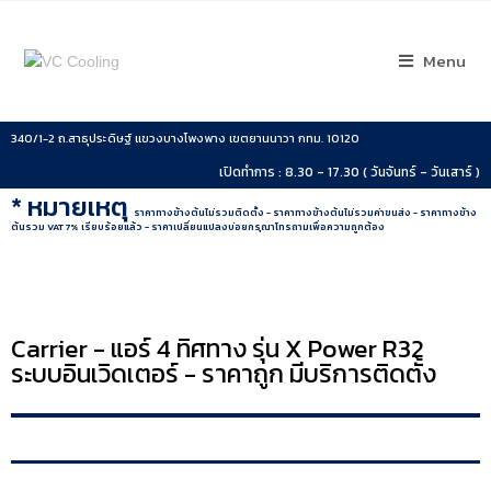
Menu
340/1-2 ถ.สาธุประดิษฐ์ แขวงบางโพงพาง เขตยานนาวา กทม. 10120
เปิดทำการ : 8.30 - 17.30 ( วันจันทร์ - วันเสาร์ )
* หมายเหตุ
ราคาทางข้างต้นไม่รวมติดตั้ง - ราคาทางข้างต้นไม่รวมค่าขนส่ง - ราคาทางข้าง
ต้นรวม VAT 7% เรียบร้อยแล้ว - ราคาเปลี่ยนแปลงบ่อยกรุณาโทรถามเพื่อความถูกต้อง
Carrier - แอร์ 4 ทิศทาง รุ่น X Power R32
ระบบอินเวิดเตอร์ - ราคาถูก มีบริการติดตั้ง