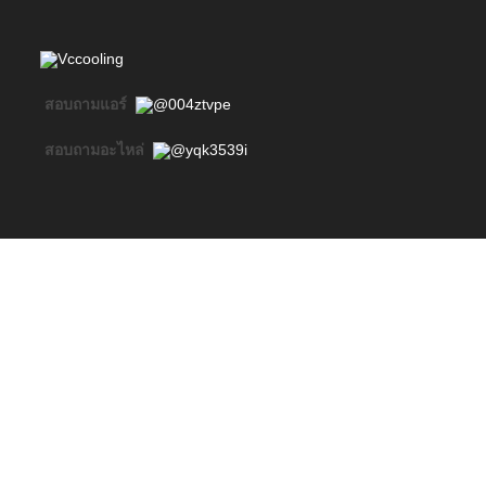
Vccooling
สอบถามแอร์
@004ztvpe
สอบถามอะไหล่
@yqk3539i