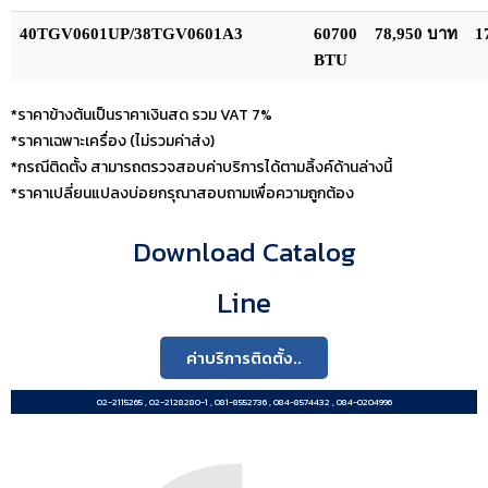
40TGV0601UP/38TGV0601A3
60700
78,950 บาท
1
BTU
*ราคาข้างต้นเป็นราคาเงินสด รวม VAT 7%
*ราคาเฉพาะเครื่อง (ไม่รวมค่าส่ง)
*กรณีติดตั้ง สามารถตรวจสอบค่าบริการได้ตามลิ้งค์ด้านล่างนี้
*ราคาเปลี่ยนแปลงบ่อยกรุณาสอบถามเพื่อความถูกต้อง
Download Catalog
Line
ค่าบริการติดตั้ง..
02-2115265 , 02-2128280-1 , 081-8552736 , 084-8574432 , 084-0204996