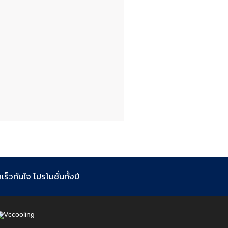
ร็วทันใจ โปรโมชั่นทั้งปี
Vccooling