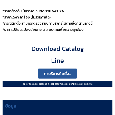
*ราคาข้างต้นเป็นราคาเงินสด รวม VAT 7%
*ราคาเฉพาะเครื่อง (ไม่รวมค่าส่ง)
*กรณีติดตั้ง สามารถตรวจสอบค่าบริการได้ตามลิ้งค์ด้านล่างนี้
*ราคาเปลี่ยนแปลงบ่อยกรุณาสอบถามเพื่อความถูกต้อง
Download Catalog
Line
ค่าบริการติดตั้ง..
02-2115265 , 02-2128280-1 , 081-8552736 , 084-8574432 , 084-0204996
ข้อมูล