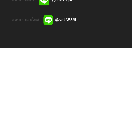
สอบถามอะไหล่
@yqk3539i