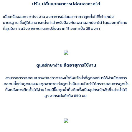
ปรับเปลี่ยนองศาการปล่อยอากาศได้
เมื่อเครื่องออกจากโรงงาน องศาการปล่อยอากาศจะถูกตั้งไว้ที่ตำแหน่ง
มาตรฐาน ซึ่งผู้ใช้สามารถตั้งค่าสำหรับป้องกันเพดานสกปรกได้ โดยองศาที่แคบ
ที่สุดในการสวิงจากเพดานจะเปลี่ยนจาก 15 องศาเป็น 25 องศา
ดูแลรักษาง่าย ยืดอายุการใช้งาน
สามารถตรวจสอบสภาพของถาดรองน้ำทิ้งหรือน้ำที่ดูดออกมาได้ง่ายโดยการ
ถอดปลั๊กท่อดูดและแผงดูดอากาศ ท่อดูดน้ำเป็นแบบใสทำให้ตรวจสอบการดูดน้ำ
ทิ้งหลังการติดตั้งได้ง่าย โดยมีปั๊มดูดน้ำทิ้งติดตั้งเป็นอุปกรณ์หลักซึ่งส่งน้ำได้
สูงจากระดับฝ้าถึง 850 มม.