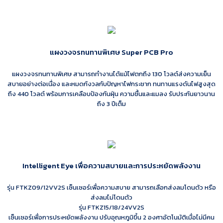
แผงวงจรทนทานพิเศษ Super PCB Pro
แผงวงจรทนทานพิเศษ สามารถทำงานได้แม้ไฟตกถึง 130 โวลต์ส่งความเย็น
สบายอย่างต่อเนื่อง และหมดกังวลกับปัญหาไฟกระชาก ทนทานแรงดันไฟสูงสุด
ถึง 440 โวลต์ พร้อมการเคลือบป้องกันฝุ่น ความชื้นและแมลง รับประกันยาวนาน
ถึง 3 ปีเต็ม
Intelligent Eye เพื่อความสบายและการประหยัดพลังงาน
รุ่น FTKZ09/12VV2S เซ็นเซอร์เพื่อความสบาย สามารถเลือกส่งลมโดนตัว หรือ
ส่งลมไม่โดนตัว
รุ่น FTKZ15/18/24VV2S
เซ็นเซอร์เพื่อการประหยัดพลังงาน ปรับอุณหภูมิขึ้น 2 องศาอัตโนมัติเมื่อไม่มีคน