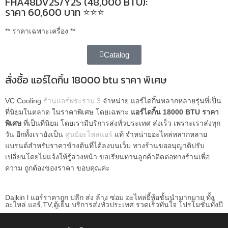
FHA48DV2S/Y2S (48,000 BTU):
ราคา 60,600 บาท ⭐⭐⭐
** ราคาเฉพาะเครื่อง **
Catalog
สั่งซื้อ แอร์ไดกิ้น 18000 btu ราคา พิเศษ
VC Cooling
ร้านแอร์พระราม 3
จำหน่าย แอร์ไดกิ้นหลากหลายรุ่นที่เป็น
ที่นิยมในตลาด ในราคาพิเศษ โดยเฉพาะ
แอร์ไดกิ้น 18000 BTU ราคา
พิเศษ
ที่เป็นที่นิยม โดยเรามีบริการส่งทั่วประเทศ ส่งเร็ว เพราะเราส่งทุก
วัน อีกทั้งเรายังเป็น
ศูนย์อะไหล่แอร์
แท้ จำหน่ายอะไหล่หลากหลาย
แบรนด์
สำหรับราคาข้างต้นที่ได้ลงบนเว็บ ทางร้านขออนุญาติปรับ
เปลี่ยนโดยไม่แจ้งให้รู้ล่วงหน้า ขอเรียนท่านลูกค้าติดต่อทางร้านเพื่อ
ความ ถูกต้องของราคา ขอบคุณค่ะ
Daikin l แอร์ราคาถูก ปลีก ส่ง ล้าง ซ่อม อะไหล่ยี้ห้อชั้นนำมากมาย ทั้ง
อะไหล่ แอร์,TV,ตู้เย็น บริการส่งทั่วประเทศ รวดเร็วทันใจ โปรโมชั่นทั้งปี