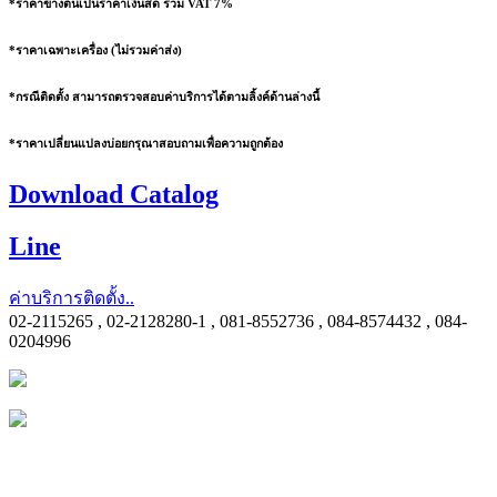
*ราคาข้างต้นเป็นราคาเงินสด รวม VAT 7%
*ราคาเฉพาะเครื่อง (ไม่รวมค่าส่ง)
*กรณีติดตั้ง สามารถตรวจสอบค่าบริการได้ตามลิ้งค์ด้านล่างนี้
*ราคาเปลี่ยนแปลงบ่อยกรุณาสอบถามเพื่อความถูกต้อง
Download Catalog
Line
ค่าบริการติดตั้ง..
02-2115265 , 02-2128280-1 , 081-8552736 , 084-8574432 , 084-
0204996
บริษัท วี.ซี.คูลลิ่ง เซ็นเตอร์ แอนด์เซอร์วิส จำกัด
340/1-2 ถ.สาธุประดิษฐ์ แขวงบางโพงพาง เขตยานนาวา