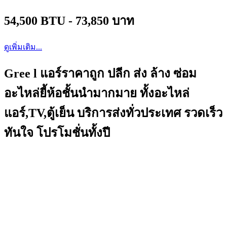
54,500 BTU - 73,850 บาท
ดูเพิ่มเติม...
Gree l แอร์ราคาถูก ปลีก ส่ง ล้าง ซ่อม
อะไหล่ยี้ห้อชั้นนำมากมาย ทั้งอะไหล่
แอร์,TV,ตู้เย็น บริการส่งทั่วประเทศ รวดเร็ว
ทันใจ โปรโมชั่นทั้งปี
บริษัท วี.ซี.คูลลิ่ง เซ็นเตอร์ แอนด์เซอร์วิส จำกัด
340/1-2 ถ.สาธุประดิษฐ์ แขวงบางโพงพาง เขตยานนาวา
กรุงเทพ
เปิดทำการ : 8.30 – 17.30 ( วันจันทร์ – วันเสาร์ )
Contact Us