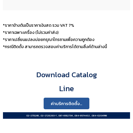
*ราคาข้างต้นเป็นราคาเงินสด รวม VAT 7%​​
*ราคาเฉพาะเครื่อง (ไม่รวมค่าส่ง)
*ราคาเปลี่ยนแปลงบ่อยกรุณาโทรถามเพื่อความถูกต้อง
*กรณีติดตั้ง สามารถตรวจสอบค่าบริการได้ตามลิ้งค์ด้านล่างนี้
Download Catalog
Line
ค่าบริการติดตั้ง..
02-2115265 , 02-2128280-1 , 081-8552736 , 084-8574432 , 084-0204996