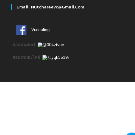
Email : Nutchareevc@gmail.com
Vccooling
สอบถามแอร์
@004ztvpe
สอบถามอะไหล่
@yqk3539i