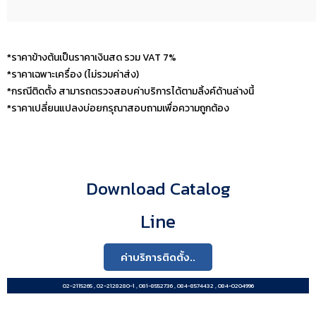
*ราคาข้างต้นเป็นราคาเงินสด รวม VAT 7%
*ราคาเฉพาะเครื่อง (ไม่รวมค่าส่ง)
*กรณีติดตั้ง สามารถตรวจสอบค่าบริการได้ตามลิ้งค์ด้านล่างนี้
*ราคาเปลี่ยนแปลงบ่อยกรุณาสอบถามเพื่อความถูกต้อง
Download Catalog
Line
ค่าบริการติดตั้ง..
02-2115265 , 02-2128280-1 , 081-8552736 , 084-8574432 , 084-0204996