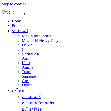
Skip to content
Home
Promotion
ราคาแอร์
Mitsubishi Electric
Mitsubishi Heavy Duty
Daikin
Carrier
Central Air
Aux
Haier
Amena
Trane
Samsung
Gree
Fujistu
อะไหล่
อะไหล่แอร์
อะไหล่เครื่องซักผ้า
อะไหล่ตู้เย็น