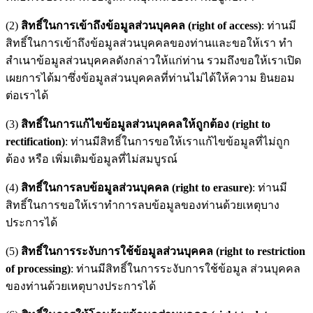
(2)
สิทธิ์ในการเข้าถึงข้อมูลส่วนบุคคล (right of access)
: ท่านมี
สิทธิ์ในการเข้าถึงข้อมูลส่วนบุคคลของท่านและขอให้เรา ทำ
สำเนาข้อมูลส่วนบุคคลดังกล่าวให้แก่ท่าน รวมถึงขอให้เราเปิด
เผยการได้มาซึ่งข้อมูลส่วนบุคคลที่ท่านไม่ได้ให้ความ ยินยอม
ต่อเราได้
(3)
สิทธิ์ในการแก้ไขข้อมูลส่วนบุคคลให้ถูกต้อง (right to
rectification)
: ท่านมีสิทธิ์ในการขอให้เราแก้ไขข้อมูลที่ไม่ถูก
ต้อง หรือ เพิ่มเติมข้อมูลที่ไม่สมบูรณ์
(4)
สิทธิ์ในการลบข้อมูลส่วนบุคคล (right to erasure)
: ท่านมี
สิทธิ์ในการขอให้เราทำการลบข้อมูลของท่านด้วยเหตุบาง
ประการได้
(5)
สิทธิ์ในการระงับการใช้ข้อมูลส่วนบุคคล (right to restriction
of processing)
: ท่านมีสิทธิ์ในการระงับการใช้ข้อมูล ส่วนบุคคล
ของท่านด้วยเหตุบางประการได้