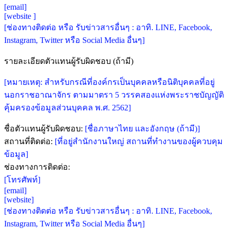
[email]
[website ]
[ช่องทางติดต่อ หรือ รับข่าวสารอื่นๆ : อาทิ. LINE, Facebook,
Instagram, Twitter หรือ Social Media อื่นๆ]
รายละเอียดตัวแทนผู้รับผิดชอบ (ถ้ามี)
[หมายเหตุ: สำหรับกรณีที่องค์กรเป็นบุคคลหรือนิติบุคคลที่อยู่
นอกราชอาณาจักร ตามมาตรา 5 วรรคสองแห่งพระราชบัญญัติ
คุ้มครองข้อมูลส่วนบุคคล พ.ศ. 2562]
ชื่อตัวแทนผู้รับผิดชอบ:
[ชื่อภาษาไทย และอังกฤษ (ถ้ามี)]
สถานที่ติดต่อ:
[ที่อยู่สำนักงานใหญ่ สถานที่ทำงานของผู้ควบคุม
ข้อมูล]
ช่องทางการติดต่อ:
[โทรศัพท์]
[email]
[website]
[ช่องทางติดต่อ หรือ รับข่าวสารอื่นๆ : อาทิ. LINE, Facebook,
Instagram, Twitter หรือ Social Media อื่นๆ]