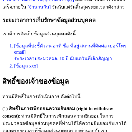
เสร็จภายใน
[จำนวนวัน]
วันนับแต่วันสิ้นสุดระยะเวลาดังกล่าว
ระยะเวลาการเก็บรักษาข้อมูลส่วนบุคคล
เรามีการจัดเก็บข้อมูลส่วนบุคคลดังนี้
[ข้อมูลที่บ่งชี้ตัวตน อาทิ ชื่อ ที่อยู่ สถานที่ติดต่อ เบอร์โทร
email]
ระยะเวลาประมวลผล: 10 ปี นับแต่วันที่เลิกสัญญา
[ข้อมูล xxx]
สิทธิ์ของเจ้าของข้อมูล
ท่านมีสิทธิ์ในการดำเนินการ ดังต่อไปนี้
(1)
สิทธิ์ในการเพิกถอนความยินยอม (right to withdraw
consent)
: ท่านมีสิทธิ์ในการเพิกถอนความยินยอมในการ
ประมวลผลข้อมูลส่วนบุคคลที่ท่านได้ให้ความยินยอมกับเราได้
ตลอดระยะเวลาที่ข้อมูลส่วนบุคคลของท่านอยู่กับเรา