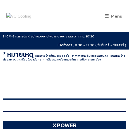
Menu
340/1-2 ถ.สาธุประดิษฐ์ แขวงบางโพงพาง เขตยานนาวา กทม. 10120
เปิดทำการ : 8.30 - 17.30 ( วันจันทร์ - วันเสาร์ )
* หมายเหตุ
ราคาทางข้างต้นไม่รวมติดตั้ง - ราคาทางข้างต้นไม่รวมค่าขนส่ง - ราคาทางข้าง
ต้นรวม VAT 7% เรียบร้อยแล้ว - ราคาเปลี่ยนแปลงบ่อยกรุณาโทรถามเพื่อความถูกต้อง
XPOWER